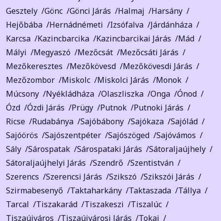
Gesztely
Gönc
Gönci Járás
Halmaj
Harsány
Hejőbába
Hernádnémeti
Izsófalva
Járdánháza
Karcsa
Kazincbarcika
Kazincbarcikai Járás
Mád
Mályi
Megyaszó
Mezőcsát
Mezőcsáti Járás
Mezőkeresztes
Mezőkövesd
Mezőkövesdi Járás
Mezőzombor
Miskolc
Miskolci Járás
Monok
Múcsony
Nyékládháza
Olaszliszka
Onga
Ónod
Ózd
Ózdi Járás
Prügy
Putnok
Putnoki Járás
Ricse
Rudabánya
Sajóbábony
Sajókaza
Sajólád
Sajóörös
Sajószentpéter
Sajószöged
Sajóvámos
Sály
Sárospatak
Sárospataki Járás
Sátoraljaújhely
Sátoraljaújhelyi Járás
Szendrő
Szentistván
Szerencs
Szerencsi Járás
Szikszó
Szikszói Járás
Szirmabesenyő
Taktaharkány
Taktaszada
Tállya
Tarcal
Tiszakarád
Tiszakeszi
Tiszalúc
Tiszaújváros
Tiszaújvárosi Járás
Tokaj