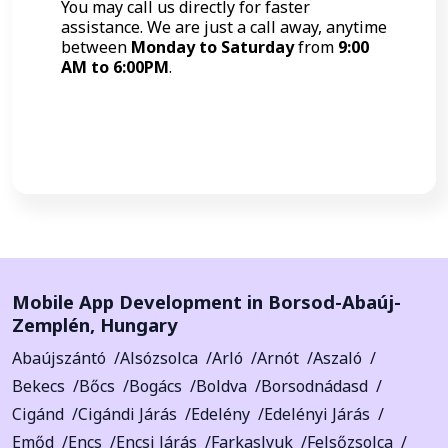
You may call us directly for faster
assistance. We are just a call away, anytime
between
Monday to Saturday
from
9:00
AM to 6:00PM
.
Call Now
Mobile App Development in
Borsod-Abaúj-
Zemplén
,
Hungary
Abaújszántó
Alsózsolca
Arló
Arnót
Aszaló
Bekecs
Bőcs
Bogács
Boldva
Borsodnádasd
Cigánd
Cigándi Járás
Edelény
Edelényi Járás
Emőd
Encs
Encsi Járás
Farkaslyuk
Felsőzsolca