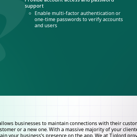
support
Enable multi-factor authentication or
one-time passwords to verify accounts
and users
lows businesses to maintain connections with their custome
stomer or a new one. With a massive majority of your clie
ntain your business’s presence on the app. We at Tiglord pr