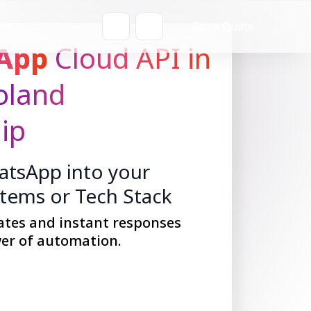
Get a Quote
App
Cloud API in
oland
ip
tsApp into your
stems or Tech Stack
ates and instant responses
er of automation.
Get Started