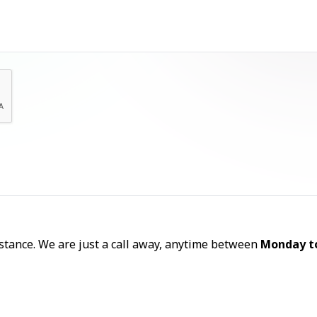
Let's Talk
sistance. We are just a call away, anytime between
Monday t
Call Now