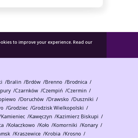
ookies to improve your experience.
Read our
i
Bralin
Brdów
Brenno
Brodnica
pury
Czarnków
Czempiń
Czermin
opiewo
Doruchów
Drawsko
Duszniki
wo
Grodziec
Grodzisk Wielkopolski
Kamieniec
Kawęczyn
Kazimierz Biskupi
ca
Kołaczkowo
Koło
Komorniki
Konary
amsk
Kraszewice
Krobia
Krosno