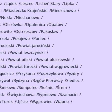
z
Lądek
Leszno
Licheń Stary
Lipka
n
Miasteczko Krajeńskie
Miedzichowo
Nekla
Niechanowo
k
Olszówka
Opalenica
Opatów
rowite
Ostrzeszów
Pakosław
rzela
Połajewo
Poniec
rodziski
Powiat jarociński
ski
Powiat leszczyński
ki
Powiat pilski
Powiat pleszewski
lski
Powiat turecki
Powiat wągrowiecki
godzice
Przykona
Puszczykowo
Pyzdry
zywół
Rydzyna
Rzgów Pierwszy
Siedlec
Śmiłowo
Sompolno
Sośnie
Śrem
ędz
Święciechowa
Sypniewo
Szamocin
Turek
Ujście
Wągrowiec
Wapno