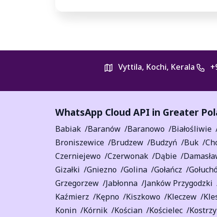
Vyttila, Kochi, Kerala
+
WhatsApp Cloud API in
Greater Pol
Babiak
Baranów
Baranowo
Białośliwie
Broniszewice
Brudzew
Budzyń
Buk
Ch
Czerniejewo
Czerwonak
Dąbie
Damasła
Gizałki
Gniezno
Golina
Gołańcz
Gołuch
Grzegorzew
Jabłonna
Janków Przygodzki
Kaźmierz
Kępno
Kiszkowo
Kleczew
Kle
Konin
Kórnik
Kościan
Kościelec
Kostrz