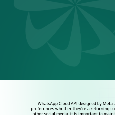
WhatsApp Cloud API designed by Meta al
preferences whether they’re a returning cu
other social media, it is important to mai