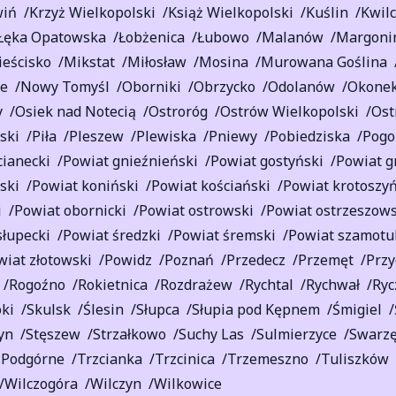
wiń
Krzyż Wielkopolski
Książ Wielkopolski
Kuślin
Kwilc
Łęka Opatowska
Łobżenica
Łubowo
Malanów
Margoni
eścisko
Mikstat
Miłosław
Mosina
Murowana Goślina
ce
Nowy Tomyśl
Oborniki
Obrzycko
Odolanów
Okone
y
Osiek nad Notecią
Ostroróg
Ostrów Wielkopolski
Ost
ski
Piła
Pleszew
Plewiska
Pniewy
Pobiedziska
Pogo
cianecki
Powiat gnieźnieński
Powiat gostyński
Powiat g
ski
Powiat koniński
Powiat kościański
Powiat krotoszyń
i
Powiat obornicki
Powiat ostrowski
Powiat ostrzeszows
słupecki
Powiat średzki
Powiat śremski
Powiat szamotu
wiat złotowski
Powidz
Poznań
Przedecz
Przemęt
Przy
Rogoźno
Rokietnica
Rozdrażew
Rychtal
Rychwał
Ryc
ki
Skulsk
Ślesin
Słupca
Słupia pod Kępnem
Śmigiel
yn
Stęszew
Strzałkowo
Suchy Las
Sulmierzyce
Swarz
 Podgórne
Trzcianka
Trzcinica
Trzemeszno
Tuliszków
Wilczogóra
Wilczyn
Wilkowice