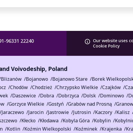
91-96331 22240
Our website uses c
Cookie Policy
and Voivodeship
,
Poland
Blizanów
Bojanowo
Bojanowo Stare
Borek Wielkopolsk
ocz
Chodów
Chodzież
Chrzypsko Wielkie
Czajków
Cza
wek
Daszewice
Dobra
Dobrzyca
Dolsk
Dominowo
D
ów
Gorzyce Wielkie
Gostyń
Grabów nad Prosną
Grano
Jaraczewo
Jarocin
Jastrowie
Jutrosin
Kaczory
Kalisz
szczewo
Kłecko
Kłodawa
Kobyla Góra
Kobylin
Kobylni
yn
Kotlin
Koźmin Wielkopolski
Koźminek
Krajenka
Kr