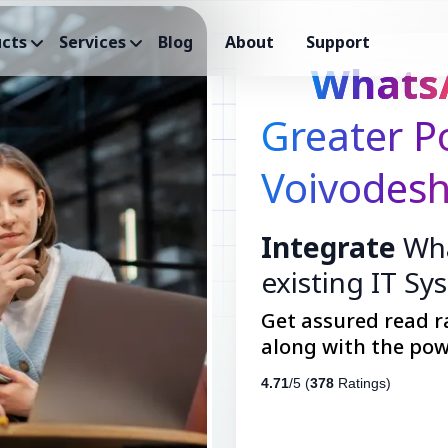
cts
Services
Blog
About
Support
Whats
Greater P
Voivodesh
Integrate
Wha
existing IT Sy
Get assured read r
along with the pow
4.71
/5 (
378
Ratings)