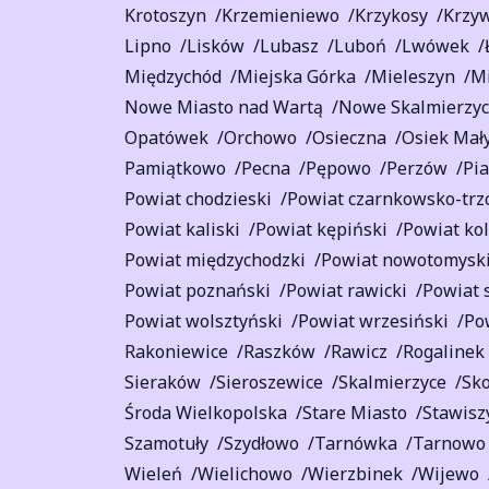
Krotoszyn
Krzemieniewo
Krzykosy
Krzy
Lipno
Lisków
Lubasz
Luboń
Lwówek
Międzychód
Miejska Górka
Mieleszyn
Mi
Nowe Miasto nad Wartą
Nowe Skalmierzy
Opatówek
Orchowo
Osieczna
Osiek Mał
Pamiątkowo
Pecna
Pępowo
Perzów
Pia
Powiat chodzieski
Powiat czarnkowsko-trz
Powiat kaliski
Powiat kępiński
Powiat kol
Powiat międzychodzki
Powiat nowotomysk
Powiat poznański
Powiat rawicki
Powiat 
Powiat wolsztyński
Powiat wrzesiński
Po
Rakoniewice
Raszków
Rawicz
Rogalinek
Sieraków
Sieroszewice
Skalmierzyce
Sko
Środa Wielkopolska
Stare Miasto
Stawisz
Szamotuły
Szydłowo
Tarnówka
Tarnowo
Wieleń
Wielichowo
Wierzbinek
Wijewo