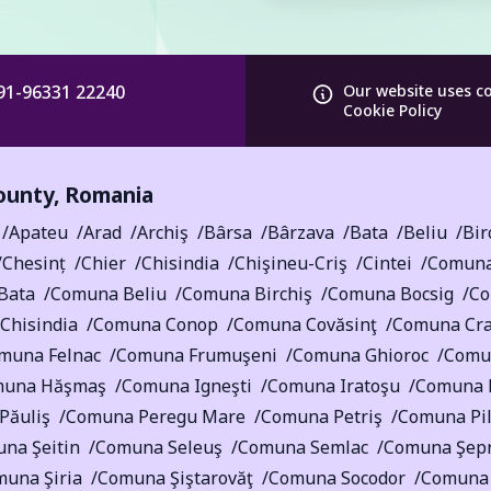
91-96331 22240
Our website uses c
Cookie Policy
ounty
,
Romania
Apateu
Arad
Archiş
Bârsa
Bârzava
Bata
Beliu
Bir
Chesinț
Chier
Chisindia
Chişineu-Criş
Cintei
Comuna
Bata
Comuna Beliu
Comuna Birchiş
Comuna Bocsig
Co
Chisindia
Comuna Conop
Comuna Covăsinţ
Comuna Cra
muna Felnac
Comuna Frumuşeni
Comuna Ghioroc
Comun
muna Hăşmaş
Comuna Igneşti
Comuna Iratoşu
Comuna 
Păuliş
Comuna Peregu Mare
Comuna Petriş
Comuna Pi
na Şeitin
Comuna Seleuş
Comuna Semlac
Comuna Şep
una Şiria
Comuna Şiştarovăţ
Comuna Socodor
Comuna 