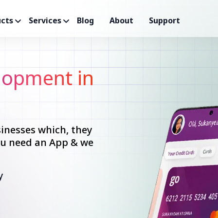
cts
Services
Blog
About
Support
opment in
inesses which, they
you need an App & we
y