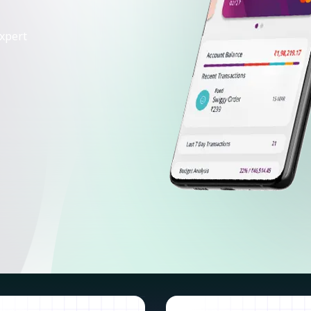
xpert