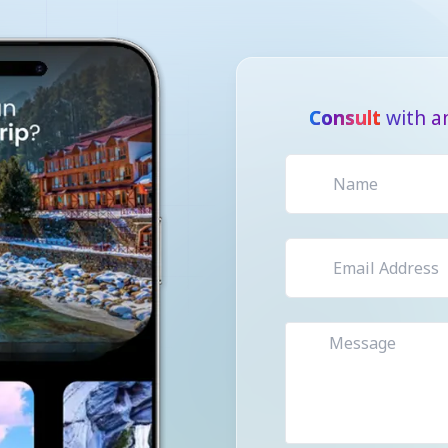
Consult
with a