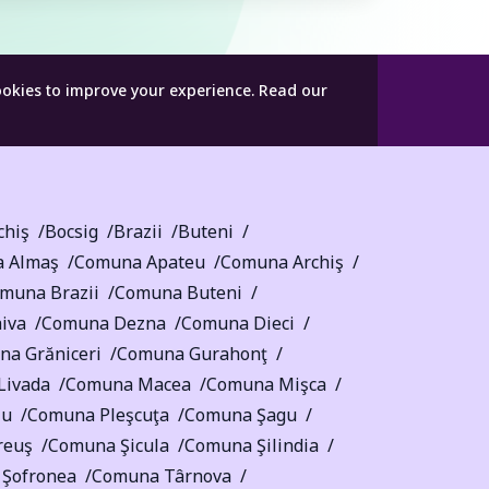
ookies to improve your experience.
Read our
chiş
Bocsig
Brazii
Buteni
 Almaş
Comuna Apateu
Comuna Archiş
muna Brazii
Comuna Buteni
iva
Comuna Dezna
Comuna Dieci
a Grăniceri
Comuna Gurahonţ
Livada
Comuna Macea
Comuna Mişca
lu
Comuna Pleşcuţa
Comuna Şagu
reuş
Comuna Şicula
Comuna Şilindia
Şofronea
Comuna Târnova