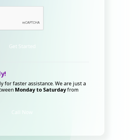
Get Started
ly!
ly for faster assistance. We are just a
etween
Monday to Saturday
from
Call Now