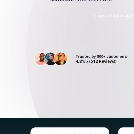
Consult with an E
Trusted by 800+ customers
4.81
/5
(
512
Reviews)