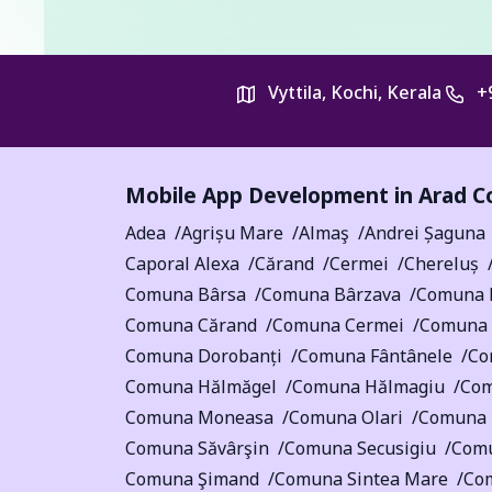
Vyttila, Kochi, Kerala
+
Mobile App Development in
Arad C
Adea
Agrișu Mare
Almaş
Andrei Șaguna
Caporal Alexa
Cărand
Cermei
Chereluș
Comuna Bârsa
Comuna Bârzava
Comuna 
Comuna Cărand
Comuna Cermei
Comuna 
Comuna Dorobanți
Comuna Fântânele
Co
Comuna Hălmăgel
Comuna Hălmagiu
Co
Comuna Moneasa
Comuna Olari
Comuna 
Comuna Săvârşin
Comuna Secusigiu
Comu
Comuna Şimand
Comuna Sintea Mare
Com