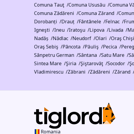
Comuna Tauţ
Comuna Ususău
Comuna Vă
Comuna Zădăreni
Comuna Zărand
Comun
Dorobanți
Drauț
Fântânele
Felnac
Fru
Igneşti
Ineu
Iratoşu
Lipova
Livada
Ma
Nadăș
Nădlac
Neudorf
Olari
Oraş Chiş
Oraş Sebiş
Pâncota
Păuliş
Pecica
Pere
Sânpetru German
Sântana
Satu Mare
Să
Sintea Mare
Şiria
Şiştarovăţ
Socodor
Ş
Vladimirescu
Zăbrani
Zădăreni
Zărand
Romania