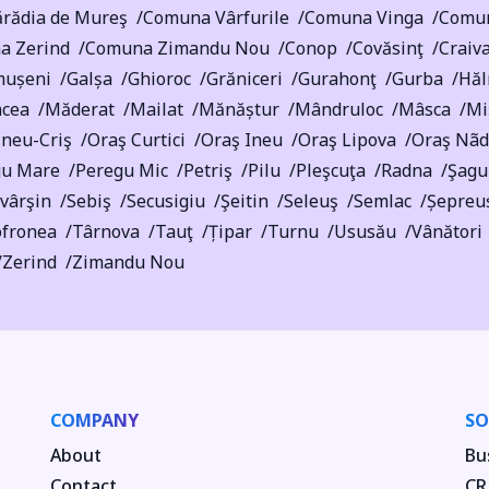
rădia de Mureş
Comuna Vârfurile
Comuna Vinga
Comun
a Zerind
Comuna Zimandu Nou
Conop
Covăsinţ
Craiv
mușeni
Galșa
Ghioroc
Grăniceri
Gurahonţ
Gurba
Hăl
cea
Măderat
Mailat
Mănăștur
Mândruloc
Mâsca
Mi
ineu-Criş
Oraş Curtici
Oraş Ineu
Oraş Lipova
Oraş Nãd
gu Mare
Peregu Mic
Petriş
Pilu
Pleşcuţa
Radna
Şagu
vârşin
Sebiş
Secusigiu
Şeitin
Seleuş
Semlac
Șepreu
ofronea
Târnova
Tauţ
Țipar
Turnu
Ususău
Vânători
Zerind
Zimandu Nou
COMPANY
SO
About
Bu
Contact
CR