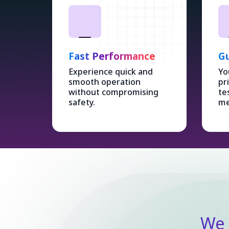
Fast Performance
Gu
Experience quick and
Yo
smooth operation
pr
without compromising
te
safety.
me
We 