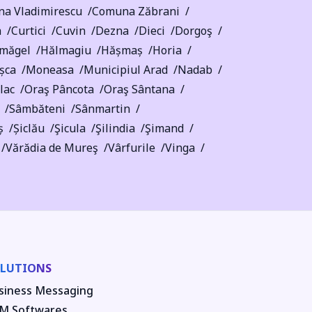
a Vladimirescu
Comuna Zăbrani
a
Curtici
Cuvin
Dezna
Dieci
Dorgoş
măgel
Hălmagiu
Hășmaș
Horia
șca
Moneasa
Municipiul Arad
Nadab
lac
Oraş Pâncota
Oraş Sântana
Sâmbăteni
Sânmartin
ș
Șiclău
Şicula
Şilindia
Şimand
Vărădia de Mureş
Vârfurile
Vinga
LUTIONS
siness Messaging
M Softwares