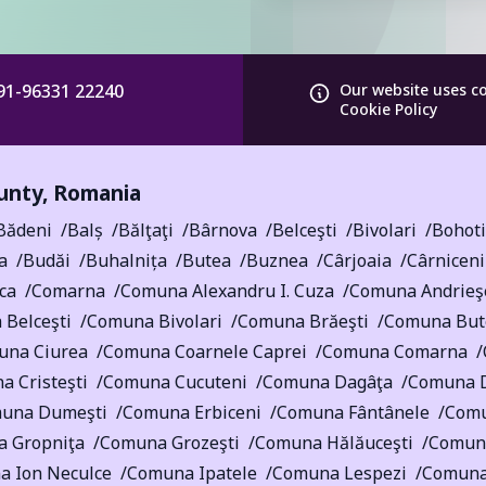
91-96331 22240
Our website uses c
Cookie Policy
ounty
,
Romania
Bădeni
Balș
Bălţaţi
Bârnova
Belceşti
Bivolari
Bohot
a
Budăi
Buhalnița
Butea
Buznea
Cârjoaia
Cârniceni
ca
Comarna
Comuna Alexandru I. Cuza
Comuna Andrieş
Belceşti
Comuna Bivolari
Comuna Brăeşti
Comuna But
una Ciurea
Comuna Coarnele Caprei
Comuna Comarna
 Cristeşti
Comuna Cucuteni
Comuna Dagâţa
Comuna D
una Dumeşti
Comuna Erbiceni
Comuna Fântânele
Comu
 Gropniţa
Comuna Grozeşti
Comuna Hălăuceşti
Comun
 Ion Neculce
Comuna Ipatele
Comuna Lespezi
Comuna