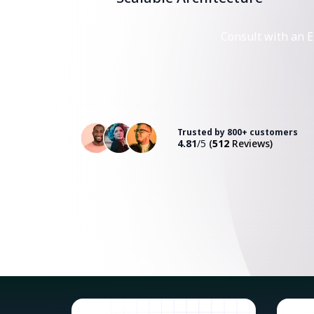
Consult with an E
Trusted by 800+ customers
4.81
/5
(
512
Reviews)