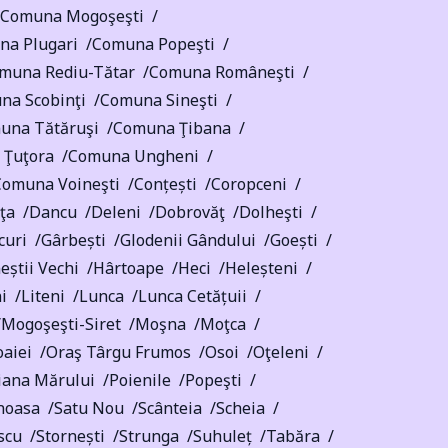
Comuna Mogoşeşti
na Plugari
Comuna Popeşti
muna Rediu-Tătar
Comuna Româneşti
na Scobinţi
Comuna Sineşti
una Tătăruşi
Comuna Ţibana
 Ţuţora
Comuna Ungheni
Comuna Voineşti
Conțești
Coropceni
ţa
Dancu
Deleni
Dobrovăţ
Dolheşti
curi
Gârbești
Glodenii Gândului
Goești
știi Vechi
Hârtoape
Heci
Heleșteni
i
Liteni
Lunca
Lunca Cetățuii
Mogoşeşti-Siret
Moşna
Moţca
oaiei
Oraş Târgu Frumos
Osoi
Oţeleni
iana Mărului
Poienile
Popeşti
noasa
Satu Nou
Scânteia
Scheia
scu
Stornești
Strunga
Suhuleț
Tabăra