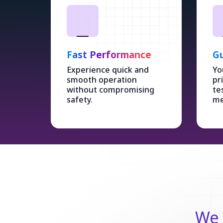
Fast Performance
Gu
Experience quick and
Yo
smooth operation
pr
without compromising
te
safety.
me
We 