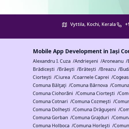
Vyttila, Kochi, Kerala
+
Mobile App Development in
Iași C
Alexandru I. Cuza
Andrieşeni
Aroneanu
Brădicești
Brăeşti
Brătești
Breazu
Bud
Ciorteşti
Ciurea
Coarnele Caprei
Cogeas
Comuna Bălţaţi
Comuna Bârnova
Comuna 
Comuna Ciohorãni
Comuna Ciorteşti
Com
Comuna Cotnari
Comuna Cozmeşti
Comuna
Comuna Dolheşti
Comuna Drăguşeni
Com
Comuna Gorban
Comuna Grajduri
Comuna
Comuna Holboca
Comuna Horleşti
Comuna