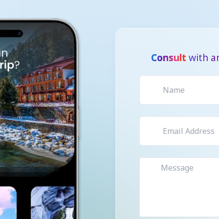
Consult
with a