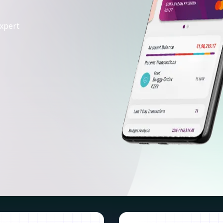
xpert