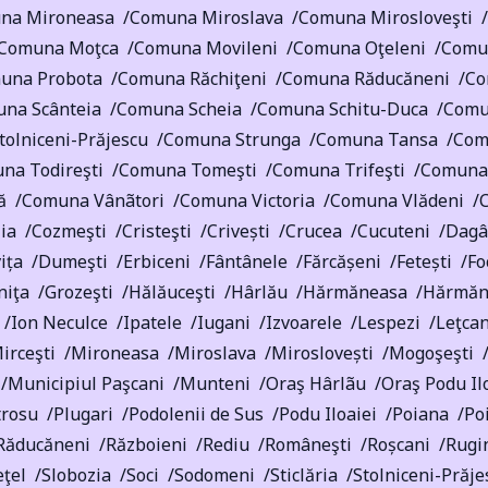
na Mironeasa
Comuna Miroslava
Comuna Mirosloveşti
Comuna Moţca
Comuna Movileni
Comuna Oţeleni
Comu
una Probota
Comuna Răchiţeni
Comuna Răducăneni
Co
na Scânteia
Comuna Scheia
Comuna Schitu-Duca
Comu
olniceni-Prăjescu
Comuna Strunga
Comuna Tansa
Com
na Todireşti
Comuna Tomeşti
Comuna Trifeşti
Comuna
ă
Comuna Vânãtori
Comuna Victoria
Comuna Vlădeni
ia
Cozmeşti
Cristeşti
Crivești
Crucea
Cucuteni
Dagâ
ița
Dumeşti
Erbiceni
Fântânele
Fărcășeni
Fetești
Fo
niţa
Grozeşti
Hălăuceşti
Hârlău
Hărmăneasa
Hărmăne
Ion Neculce
Ipatele
Iugani
Izvoarele
Lespezi
Leţcan
irceşti
Mironeasa
Miroslava
Miroslovești
Mogoşeşti
Municipiul Paşcani
Munteni
Oraş Hârlãu
Oraş Podu Il
trosu
Plugari
Podolenii de Sus
Podu Iloaiei
Poiana
Po
Răducăneni
Războieni
Rediu
Româneşti
Roșcani
Rugi
eţel
Slobozia
Soci
Sodomeni
Sticlăria
Stolniceni-Prăje