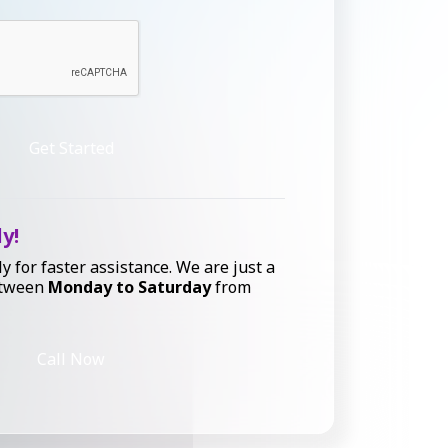
Get Started
ly!
ly for faster assistance. We are just a
etween
Monday to Saturday
from
Call Now