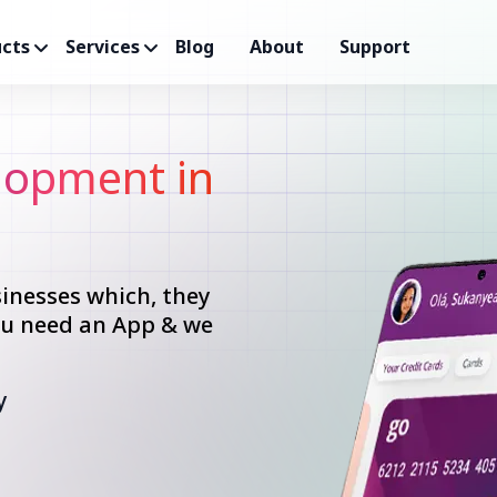
cts
Services
Blog
About
Support
opment in
inesses which, they
you need an App & we
y