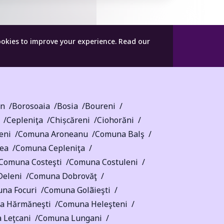
ookies to improve your experience.
Read our
in
Borosoaia
Bosia
Boureni
Cepleniţa
Chișcăreni
Ciohorăni
eni
Comuna Aroneanu
Comuna Balş
ea
Comuna Cepleniţa
Comuna Costeşti
Comuna Costuleni
eleni
Comuna Dobrovăţ
na Focuri
Comuna Golãieşti
a Hărmăneşti
Comuna Heleşteni
 Leţcani
Comuna Lungani